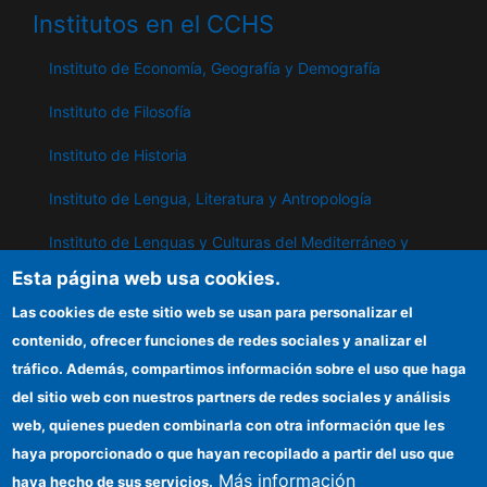
Institutos en el CCHS
Instituto de Economía, Geografía y Demografía
Instituto de Filosofía
Instituto de Historia
Instituto de Lengua, Literatura y Antropología
Instituto de Lenguas y Culturas del Mediterráneo y
Oriente Próximo
Esta página web usa cookies.
Instituto de Políticas y Bienes Públicos
Las cookies de este sitio web se usan para personalizar el
contenido, ofrecer funciones de redes sociales y analizar el
tráfico. Además, compartimos información sobre el uso que haga
IPP
del sitio web con nuestros partners de redes sociales y análisis
web, quienes pueden combinarla con otra información que les
Sede electrónica CSIC
haya proporcionado o que hayan recopilado a partir del uso que
Información para proveedores
Más información
haya hecho de sus servicios.