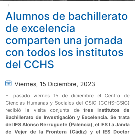
Alumnos de bachillerato de excelencia comparten
una jornada con todos los institutos del CCHS
Alumnos de bachillerato
de excelencia
comparten una jornada
con todos los institutos
del CCHS
Viernes, 15 Diciembre, 2023
El pasado viernes 15 de diciembre el Centro de
Ciencias Humanas y Sociales del CSIC (CCHS-CSIC)
recibió la visita conjunta de
tres institutos de
Bachillerato de Investigación y Excelencia. Se trata
del IES Alonso Berruguete (Palencia), el IES La Janda
de Vejer de la Frontera (Cádiz) y el IES Doctor