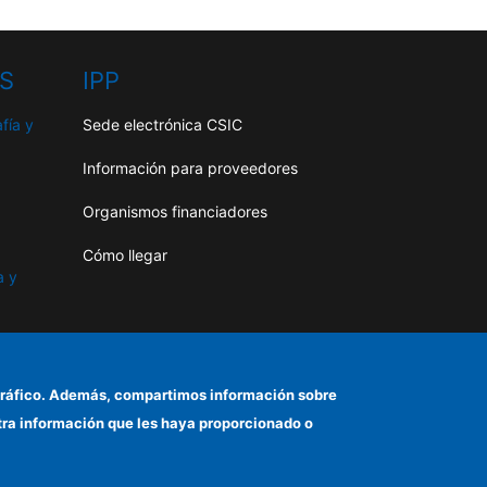
HS
IPP
fía y
Sede electrónica CSIC
Información para proveedores
Organismos financiadores
Cómo llegar
a y
as
el tráfico. Además, compartimos información sobre
otra información que les haya proporcionado o