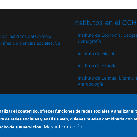
Institutos en el CC
Instituto de Economía, Geogra
 los institutos del Consejo
Demografía
l área de ciencias sociales. Se
Instituto de Filosofía
Instituto de Historia
Instituto de Lengua, Literatur
Antropología
Instituto de Lenguas y Cultur
del Mediterráneo y Oriente
Próximo
nalizar el contenido, ofrecer funciones de redes sociales y analizar 
ers de redes sociales y análisis web, quienes pueden combinarla con 
Instituto de Políticas y Bienes
Más información
Públicos
echo de sus servicios.