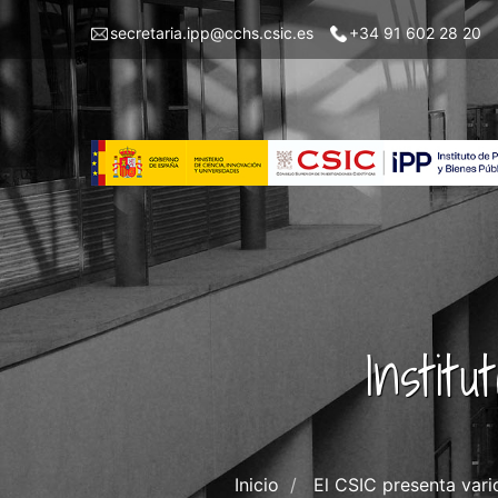
Pasar
Menu
secretaria.ipp@cchs.csic.es
+34 91 602 28 20
al
top
contenido
left
principal
IPP
Instit
Inicio
El CSIC presenta vario