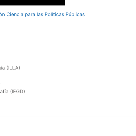
n Ciencia para las Políticas Públicas
ía (ILLA)
)
afía (IEGD)