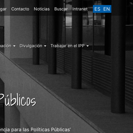
ES
EN
egar
Contacto
Noticias
Buscar
Intranet
mación
Divulgación
Trabajar en el IPP
úblicos
cia para las Políticas Públicas’