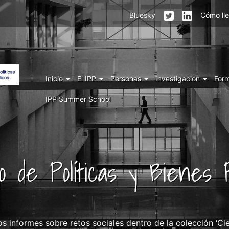
Menu
Bluesky
Cómo ll
top
right
IPP
Menu
Inicio
El IPP
Personas
Investigación
For
IPP
IPP Summer School
uto de Políticas y Bienes P
s informes sobre retos sociales dentro de la colección ‘Cien