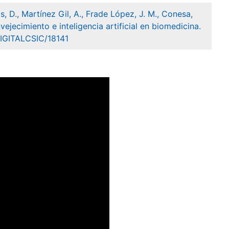
as, D., Martínez Gil, A., Frade López, J. M., Conesa,
vejecimiento e inteligencia artificial en biomedicina.
/DIGITALCSIC/18141