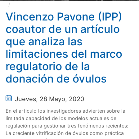
Vincenzo Pavone (IPP) coautor de un artículo que
analiza las limitaciones del marco regulatorio de la
Vincenzo Pavone (IPP)
donación de óvulos
coautor de un artículo
que analiza las
limitaciones del marco
regulatorio de la
donación de óvulos
Jueves, 28 Mayo, 2020
En el articulo los investigadores advierten sobre la
limitada capacidad de los modelos actuales de
regulación para gestionar tres fenómenos recientes:
La creciente vitrificación de óvulos como práctica