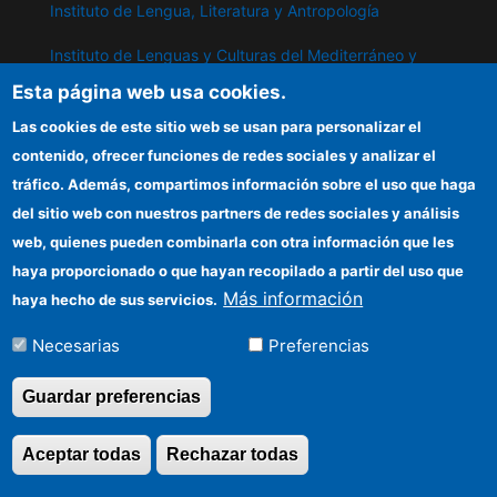
Instituto de Lengua, Literatura y Antropología
Instituto de Lenguas y Culturas del Mediterráneo y
Oriente Próximo
Esta página web usa cookies.
Instituto de Políticas y Bienes Públicos
Las cookies de este sitio web se usan para personalizar el
contenido, ofrecer funciones de redes sociales y analizar el
tráfico. Además, compartimos información sobre el uso que haga
IPP
del sitio web con nuestros partners de redes sociales y análisis
web, quienes pueden combinarla con otra información que les
Sede electrónica CSIC
haya proporcionado o que hayan recopilado a partir del uso que
Información para proveedores
Más información
haya hecho de sus servicios.
Organismos financiadores
Necesarias
Preferencias
Cómo llegar
Guardar preferencias
Aceptar todas
Rechazar todas
Revocar consentimi
©Copyright 2026 Todos los derechos reservados