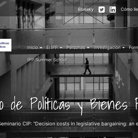
Menu
Bluesky
Cómo ll
top
right
IPP
Menu
Inicio
El IPP
Personas
Investigación
For
IPP
IPP Summer School
uto de Políticas y Bienes P
Seminario CIP: "Decision costs in legislative bargaining: an 