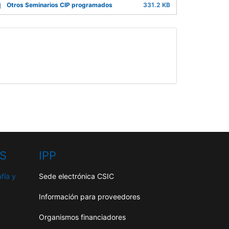
Otros Seminarios CIP programados
331.2 KB
HS
IPP
fía y
Sede electrónica CSIC
Información para proveedores
Organismos financiadores