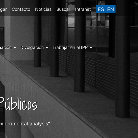
ES
EN
egar
Contacto
Noticias
Buscar
Intranet
mación
Divulgación
Trabajar en el IPP
úblicos
experimental analysis"