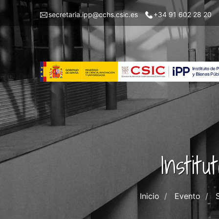
Pasar
Menu
secretaria.ipp@cchs.csic.es
+34 91 602 28 20
al
top
contenido
left
principal
IPP
Instit
Inicio
Evento