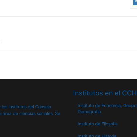
)
Institutos en el CC
Instituto de Economía, Geogra
 los institutos del Consejo
Demografía
l área de ciencias sociales. Se
Instituto de Filosofía
Instituto de Historia