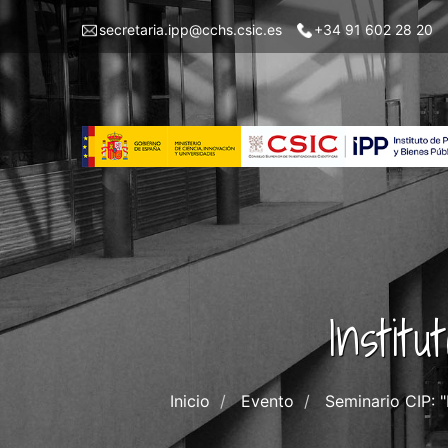
Pasar
Menu
secretaria.ipp@cchs.csic.es
+34 91 602 28 20
al
top
contenido
left
principal
IPP
Instit
Inicio
Evento
Seminario CIP: "