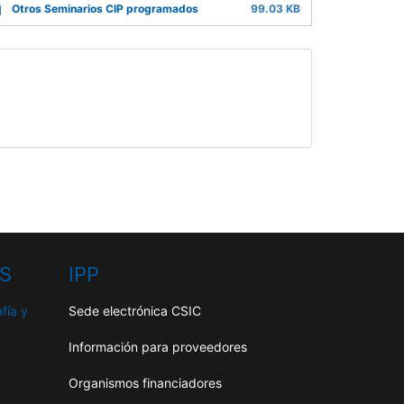
Otros Seminarios CIP programados
99.03 KB
HS
IPP
fía y
Sede electrónica CSIC
Información para proveedores
Organismos financiadores