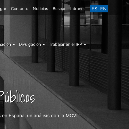
ES
EN
egar
Contacto
Noticias
Buscar
Intranet
mación
Divulgación
Trabajar en el IPP
úblicos
s en España: un análisis con la MCVL"