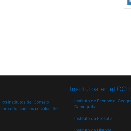
)
Institutos en el CC
Instituto de Economía, Geogra
 los institutos del Consejo
Demografía
l área de ciencias sociales. Se
Instituto de Filosofía
Instituto de Historia