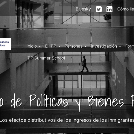
Menu
Bluesky
Cómo ll
top
right
IPP
Menu
Inicio
El IPP
Personas
Investigación
For
IPP
IPP Summer School
uto de Políticas y Bienes P
Los efectos distributivos de los ingresos de los inmigrante