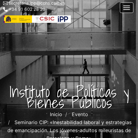
secretaria.ipp@cchs.csic.es
Menu
Pasar
Togg
+34 91 602 28 20
top
al
left
contenido
IPP
principal
Instituto de Políticas y
Bienes Públicos
Inicio
Evento
Seminario CIP: «Inestabilidad laboral y estrategias
de emancipación. Los jóvenes-adultos mileuristas de