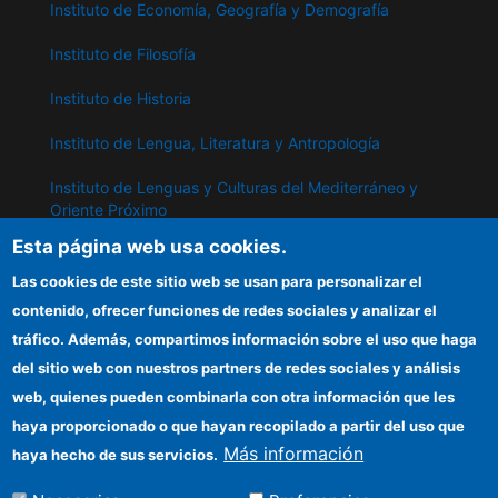
Instituto de Economía, Geografía y Demografía
Instituto de Filosofía
Instituto de Historia
Instituto de Lengua, Literatura y Antropología
Instituto de Lenguas y Culturas del Mediterráneo y
Oriente Próximo
Esta página web usa cookies.
Instituto de Políticas y Bienes Públicos
Las cookies de este sitio web se usan para personalizar el
contenido, ofrecer funciones de redes sociales y analizar el
IPP
tráfico. Además, compartimos información sobre el uso que haga
del sitio web con nuestros partners de redes sociales y análisis
Sede electrónica CSIC
web, quienes pueden combinarla con otra información que les
Información para proveedores
haya proporcionado o que hayan recopilado a partir del uso que
Más información
haya hecho de sus servicios.
Organismos financiadores