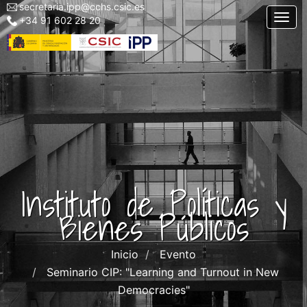
secretaria.ipp@cchs.csic.es
Menu
Pasar
Togg
+34 91 602 28 20
top
al
left
contenido
IPP
principal
Instituto de Políticas y
Bienes Públicos
Inicio
Evento
Seminario CIP: "Learning and Turnout in New
Democracies"