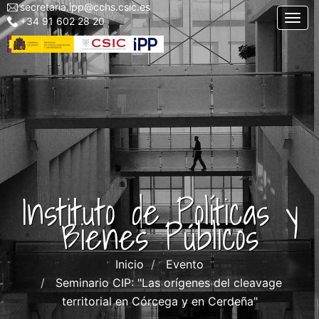
secretaria.ipp@cchs.csic.es
Menu
Pasar
Togg
+34 91 602 28 20
top
al
left
contenido
IPP
principal
Instituto de Políticas y
Bienes Públicos
Inicio
Evento
Seminario CIP: "Las orígenes del cleavage
territorial en Córcega y en Cerdeña"