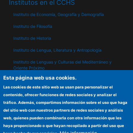
Institutos en el CCHS
Instituto de Economía, Geografía y Demografía
Instituto de Filosofía
Instituto de Historia
Instituto de Lengua, Literatura y Antropología
Instituto de Lenguas y Culturas del Mediterráneo y
Oriente Próximo
Esta página web usa cookies.
Instituto de Políticas y Bienes Públicos
Las cookies de este sitio web se usan para personalizar el
contenido, ofrecer funciones de redes sociales y analizar el
IPP
tráfico. Además, compartimos información sobre el uso que haga
del sitio web con nuestros partners de redes sociales y análisis
Sede electrónica CSIC
web, quienes pueden combinarla con otra información que les
Información para proveedores
haya proporcionado o que hayan recopilado a partir del uso que