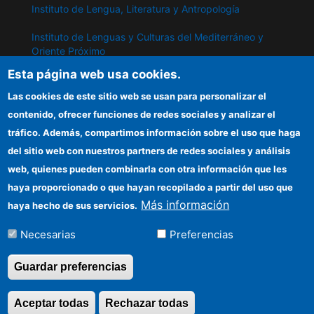
Instituto de Lengua, Literatura y Antropología
Instituto de Lenguas y Culturas del Mediterráneo y
Oriente Próximo
Esta página web usa cookies.
Instituto de Políticas y Bienes Públicos
Las cookies de este sitio web se usan para personalizar el
contenido, ofrecer funciones de redes sociales y analizar el
IPP
tráfico. Además, compartimos información sobre el uso que haga
del sitio web con nuestros partners de redes sociales y análisis
Sede electrónica CSIC
web, quienes pueden combinarla con otra información que les
Información para proveedores
haya proporcionado o que hayan recopilado a partir del uso que
Más información
haya hecho de sus servicios.
Organismos financiadores
Necesarias
Preferencias
Cómo llegar
Guardar preferencias
Aceptar todas
Rechazar todas
Revocar consentimi
©Copyright 2026 Todos los derechos reservados