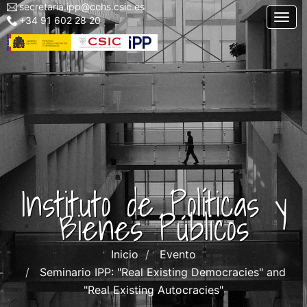
secretaria.ipp@cchs.csic.es
Menu
Pasar
Togg
+34 91 602 28 20
top
al
left
contenido
IPP
principal
Instituto de Políticas y
Bienes Públicos
Inicio
Evento
Seminario IPP: "Real Existing Democracies" and
"Real Existing Autocracies"