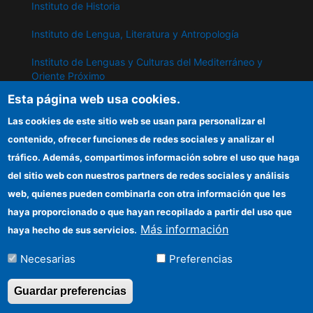
Instituto de Historia
Instituto de Lengua, Literatura y Antropología
Instituto de Lenguas y Culturas del Mediterráneo y
Oriente Próximo
Esta página web usa cookies.
Instituto de Políticas y Bienes Públicos
Las cookies de este sitio web se usan para personalizar el
contenido, ofrecer funciones de redes sociales y analizar el
IPP
tráfico. Además, compartimos información sobre el uso que haga
del sitio web con nuestros partners de redes sociales y análisis
Sede electrónica CSIC
web, quienes pueden combinarla con otra información que les
Información para proveedores
haya proporcionado o que hayan recopilado a partir del uso que
Más información
haya hecho de sus servicios.
Organismos financiadores
Necesarias
Preferencias
Cómo llegar
Guardar preferencias