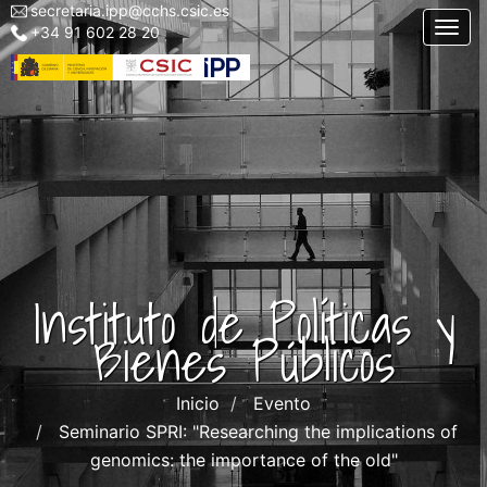
secretaria.ipp@cchs.csic.es
Menu
Pasar
Togg
+34 91 602 28 20
top
al
left
contenido
IPP
principal
Instituto de Políticas y
Bienes Públicos
Inicio
Evento
Seminario SPRI: "Researching the implications of
genomics: the importance of the old"