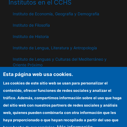
Institutos en el CCHS
Instituto de Economía, Geografía y Demografía
Instituto de Filosofía
Instituto de Historia
Instituto de Lengua, Literatura y Antropología
Instituto de Lenguas y Culturas del Mediterráneo y
Oriente Próximo
Esta página web usa cookies.
Instituto de Políticas y Bienes Públicos
Las cookies de este sitio web se usan para personalizar el
contenido, ofrecer funciones de redes sociales y analizar el
IPP
tráfico. Además, compartimos información sobre el uso que haga
del sitio web con nuestros partners de redes sociales y análisis
Sede electrónica CSIC
web, quienes pueden combinarla con otra información que les
Información para proveedores
haya proporcionado o que hayan recopilado a partir del uso que