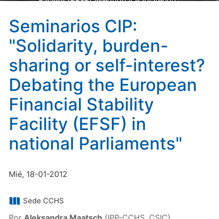
Facility (EFSF) in national Parliaments"
Seminarios CIP:
"Solidarity, burden-
sharing or self-interest?
Debating the European
Financial Stability
Facility (EFSF) in
national Parliaments"
Mié, 18-01-2012
Sede CCHS
Por
Aleksandra Maatsch
(IPP-CCHS, CSIC)