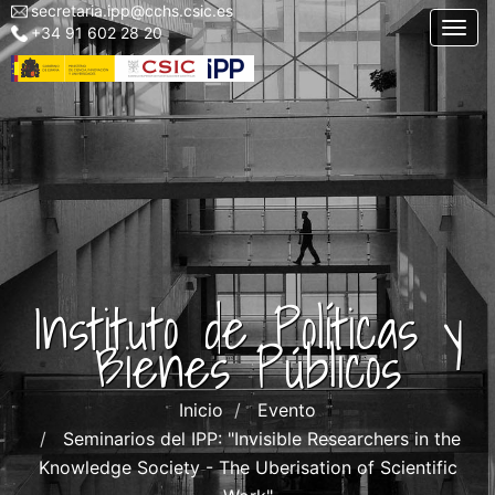
secretaria.ipp@cchs.csic.es
Menu
Pasar
Togg
+34 91 602 28 20
top
al
left
contenido
IPP
principal
Instituto de Políticas y
Bienes Públicos
Inicio
Evento
Seminarios del IPP: "Invisible Researchers in the
Knowledge Society - The Uberisation of Scientific