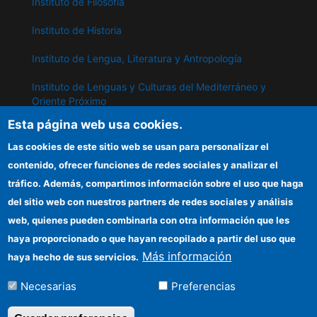
Instituto de Filosofía
Instituto de Historia
Instituto de Lengua, Literatura y Antropología
Instituto de Lenguas y Culturas del Mediterráneo y
Oriente Próximo
Esta página web usa cookies.
Instituto de Políticas y Bienes Públicos
Las cookies de este sitio web se usan para personalizar el
contenido, ofrecer funciones de redes sociales y analizar el
IPP
tráfico. Además, compartimos información sobre el uso que haga
del sitio web con nuestros partners de redes sociales y análisis
Sede electrónica CSIC
web, quienes pueden combinarla con otra información que les
Información para proveedores
haya proporcionado o que hayan recopilado a partir del uso que
Más información
haya hecho de sus servicios.
Organismos financiadores
Necesarias
Preferencias
Cómo llegar