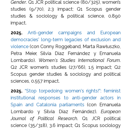
Gender
. Q1 JCR political science (80/325), women’s
studies (9/70), 2.3 impact; Q1 Scopus gender
studies & sociology & political science, 0.890
impact.
2025.
Anti-gender campaigns and European
democracies' long-term legacies of exclusion and
violence
(con Conny Roggeband, Marta Rawłuszko,
Petra Meier, Silvia Díaz Fernández y Emanuela
Lombardo).
Women's Studies International Forum
.
Q2 JCR women’s studies (27/66), 1.5 impact; Q2
Scopus gender studies & sociology and political
sciences, 0.557 impact.
2025.
“Stop torpedoing women's rights!”: feminist
institutional responses to anti-gender actors in
Spain and Catalonia parliaments
(con Emanuela
Lombardo y Silvia Díaz Fernández).
European
Journal of Political Research
. Q1 JCR political
science (35/318), 3.6 impact; Q1 Scopus sociology