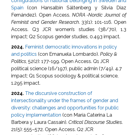
configurations of national belonging in Sweden and
Spain
(con Hansalbin Sältenberg y Silvia Díaz
Fernández). Open Access.
NORA -Nordic Journal of
Feminist and Gender Research
. 33(1): 101-116. Open
Access. Q3 JCR women’s studies (38/70), 1.3
impact; Q2 Scopus gender studies, 0.493 impact.
2024.
Feminist democratic innovations in policy
and politics
(con Emanuela Lombardo).
Policy &
Politics
, 52(2): 177-199. Open Access. Q1 JCR
political science (16/197), public admin (7/49). 4.7
impact; Q1 Scopus sociology & political science,
1.295 impact.
2024.
The discursive construction of
intersectionality under the frames of gender and
diversity: challenges and opportunities for public
policy implementation
(con María Caterina La
Barbera y Laura Cassain).
Critical Discourse Studies
.
21(5): 555–572. Open Access. Q2 JCR