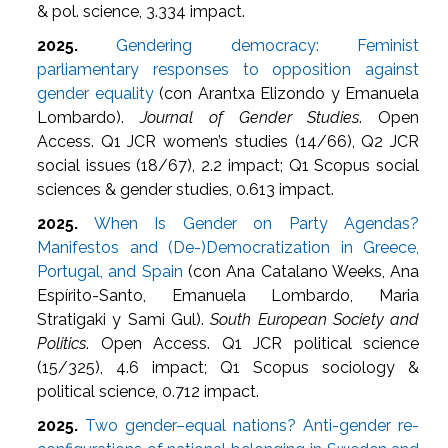
& pol. science, 3.334 impact.
2025.
Gendering democracy: Feminist
parliamentary responses to opposition against
gender equality
(con Arantxa Elizondo y Emanuela
Lombardo).
Journal of Gender Studies
. Open
Access. Q1 JCR women’s studies (14/66), Q2 JCR
social issues (18/67), 2.2 impact; Q1 Scopus social
sciences & gender studies, 0.613 impact.
2025.
When Is Gender on Party Agendas?
Manifestos and (De-)Democratization in Greece,
Portugal, and Spain
(con Ana Catalano Weeks, Ana
Espírito-Santo, Emanuela Lombardo, Maria
Stratigaki y Sami Gul).
South European Society and
Politics
. Open Access. Q1 JCR political science
(15/325), 4.6 impact; Q1 Scopus sociology &
political science, 0.712 impact.
2025.
Two gender–equal nations? Anti-gender re-