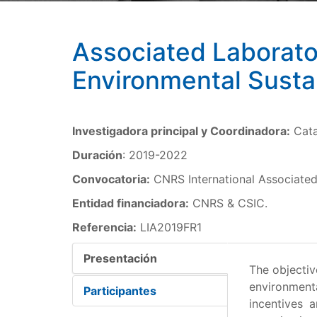
Associated Laborato
Environmental Sustai
Investigadora principal y Coordinadora:
Cata
Duración
: 2019-2022
Convocatoria:
CNRS International Associated 
Entidad financiadora:
CNRS & CSIC.
Referencia:
LIA2019FR1
Presentación
The objectiv
(solapa
environment
activa)
Participantes
incentives 