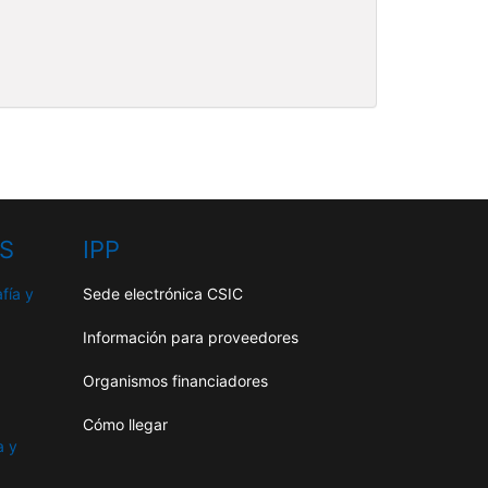
HS
IPP
fía y
Sede electrónica CSIC
Información para proveedores
Organismos financiadores
Cómo llegar
a y