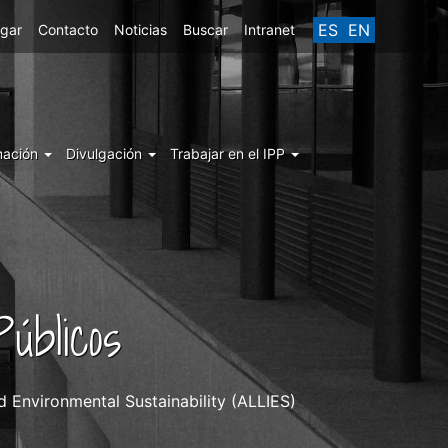
ES
EN
egar
Contacto
Noticias
Buscar
Intranet
mación
Divulgación
Trabajar en el IPP
úblicos
 Environmental Sustainability (ALLIES)