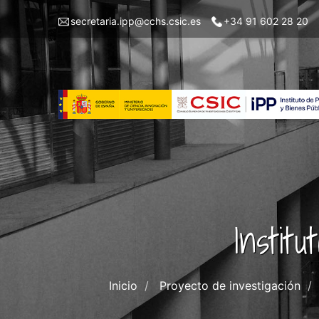
Pasar
Menu
secretaria.ipp@cchs.csic.es
+34 91 602 28 20
al
top
contenido
left
principal
IPP
Instit
Inicio
Proyecto de investigación