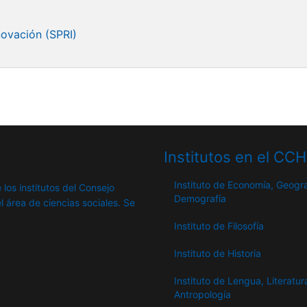
novación (SPRI)
Institutos en el CC
Instituto de Economía, Geogra
 los institutos del Consejo
Demografía
l área de ciencias sociales. Se
Instituto de Filosofía
Instituto de Historia
Instituto de Lengua, Literatur
Antropología