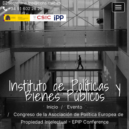
secretaria.ipp@cchs.csic.es
Menu
Pasar
Togg
+34 91 602 28 20
top
al
left
contenido
IPP
principal
Instituto de Políticas y
Bienes Públicos
Inicio
Evento
Congreso de la Asociación de Política Europea de
Propiedad Intelectual - EPIP Conference