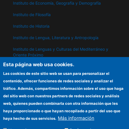
Instituto de Economía, Geografía y Demografía
Instituto de Filosofía
Instituto de Historia
Instituto de Lengua, Literatura y Antropología
Instituto de Lenguas y Culturas del Mediterráneo y
Oriente Próximo
Esta página web usa cookies.
Instituto de Políticas y Bienes Públicos
Las cookies de este sitio web se usan para personalizar el
contenido, ofrecer funciones de redes sociales y analizar el
IPP
tráfico. Además, compartimos información sobre el uso que haga
del sitio web con nuestros partners de redes sociales y análisis
Sede electrónica CSIC
web, quienes pueden combinarla con otra información que les
Información para proveedores
haya proporcionado o que hayan recopilado a partir del uso que
Más información
haya hecho de sus servicios.
Organismos financiadores