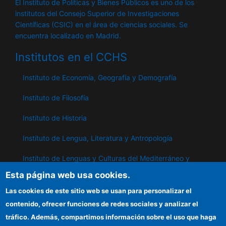
El Instituto de Políticas y Bienes Públicos es uno de los
institutos del Consejo Superior de Investigaciones
Científicas (CSIC) en el área de ciencias sociales. Se
encuentra localizado en Madrid.
Institutos en el CCHS
Instituto de Economía, Geografía y Demografía
Instituto de Filosofía
Instituto de Historia
Instituto de Lengua, Literatura y Antropología
Instituto de Lenguas y Culturas del Mediterráneo y
Oriente Próximo
Esta página web usa cookies.
Instituto de Políticas y Bienes Públicos
Las cookies de este sitio web se usan para personalizar el
contenido, ofrecer funciones de redes sociales y analizar el
tráfico. Además, compartimos información sobre el uso que haga
IPP