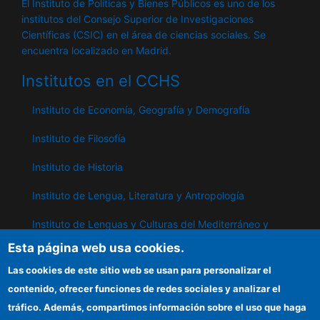
El Instituto de Políticas y Bienes Públicos es uno de los
institutos del Consejo Superior de Investigaciones
Científicas (CSIC) en el área de ciencias sociales. Se
encuentra localizado en Madrid.
Institutos en el CCHS
Instituto de Economía, Geografía y Demografía
Instituto de Filosofía
Instituto de Historia
Instituto de Lengua, Literatura y Antropología
Instituto de Lenguas y Culturas del Mediterráneo y
Oriente Próximo
Esta página web usa cookies.
Instituto de Políticas y Bienes Públicos
Las cookies de este sitio web se usan para personalizar el
contenido, ofrecer funciones de redes sociales y analizar el
tráfico. Además, compartimos información sobre el uso que haga
IPP