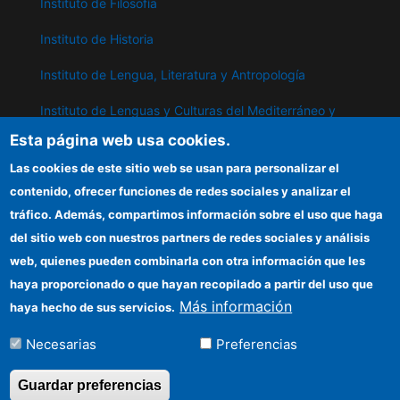
Instituto de Filosofía
Instituto de Historia
Instituto de Lengua, Literatura y Antropología
Instituto de Lenguas y Culturas del Mediterráneo y
Oriente Próximo
Esta página web usa cookies.
Instituto de Políticas y Bienes Públicos
Las cookies de este sitio web se usan para personalizar el
contenido, ofrecer funciones de redes sociales y analizar el
tráfico. Además, compartimos información sobre el uso que haga
IPP
del sitio web con nuestros partners de redes sociales y análisis
web, quienes pueden combinarla con otra información que les
Sede electrónica CSIC
haya proporcionado o que hayan recopilado a partir del uso que
Información para proveedores
Más información
haya hecho de sus servicios.
Organismos financiadores
Necesarias
Preferencias
Cómo llegar
Guardar preferencias