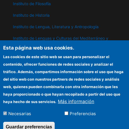
Instituto de Filosofía
Instituto de Historia
Instituto de Lengua, Literatura y Antropología
Instituto de Lenguas y Culturas del Mediterráneo y
Oriente Próximo
Esta página web usa cookies.
Instituto de Políticas y Bienes Públicos
Las cookies de este sitio web se usan para personalizar el
contenido, ofrecer funciones de redes sociales y analizar el
tráfico. Además, compartimos información sobre el uso que haga
IPP
del sitio web con nuestros partners de redes sociales y análisis
web, quienes pueden combinarla con otra información que les
Sede electrónica CSIC
haya proporcionado o que hayan recopilado a partir del uso que
Información para proveedores
Más información
haya hecho de sus servicios.
Organismos financiadores
Necesarias
Preferencias
Cómo llegar
Guardar preferencias