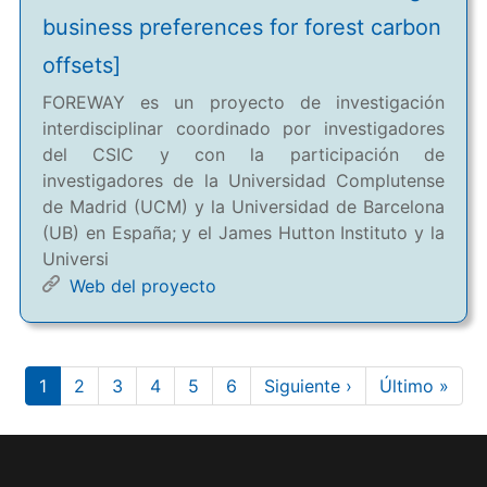
business preferences for forest carbon
offsets]
FOREWAY es un proyecto de investigación
interdisciplinar coordinado por investigadores
del CSIC y con la participación de
investigadores de la Universidad Complutense
de Madrid (UCM) y la Universidad de Barcelona
(UB) en España; y el James Hutton Instituto y la
Universi
Web del proyecto
Paginación
Página
1
Page
2
Page
3
Page
4
Page
5
Page
6
Siguiente
Siguiente ›
Última
Último »
actual
página
página