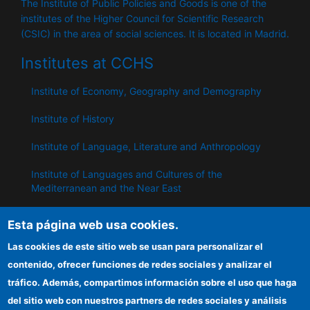
The Institute of Public Policies and Goods is one of the
institutes of the Higher Council for Scientific Research
(CSIC) in the area of ​​social sciences. It is located in Madrid.
Institutes at CCHS
Institute of Economy, Geography and Demography
Institute of History
Institute of Language, Literature and Anthropology
Institute of Languages ​​and Cultures of the
Mediterranean and the Near East
Institute of Philosophy
Esta página web usa cookies.
Institute of Public Policies and Goods
Las cookies de este sitio web se usan para personalizar el
contenido, ofrecer funciones de redes sociales y analizar el
tráfico. Además, compartimos información sobre el uso que haga
IPP
del sitio web con nuestros partners de redes sociales y análisis