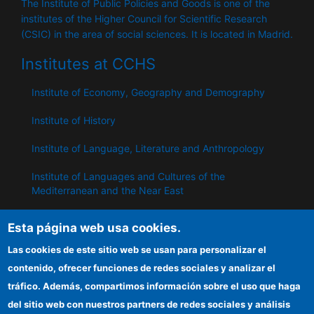
The Institute of Public Policies and Goods is one of the
institutes of the Higher Council for Scientific Research
(CSIC) in the area of ​​social sciences. It is located in Madrid.
Institutes at CCHS
Institute of Economy, Geography and Demography
Institute of History
Institute of Language, Literature and Anthropology
Institute of Languages ​​and Cultures of the
Mediterranean and the Near East
Institute of Philosophy
Esta página web usa cookies.
Institute of Public Policies and Goods
Las cookies de este sitio web se usan para personalizar el
contenido, ofrecer funciones de redes sociales y analizar el
tráfico. Además, compartimos información sobre el uso que haga
IPP
del sitio web con nuestros partners de redes sociales y análisis