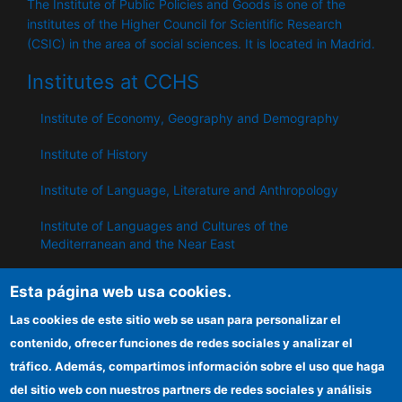
The Institute of Public Policies and Goods is one of the
institutes of the Higher Council for Scientific Research
(CSIC) in the area of ​​social sciences. It is located in Madrid.
Institutes at CCHS
Institute of Economy, Geography and Demography
Institute of History
Institute of Language, Literature and Anthropology
Institute of Languages ​​and Cultures of the
Mediterranean and the Near East
Institute of Philosophy
Esta página web usa cookies.
Institute of Public Policies and Goods
Las cookies de este sitio web se usan para personalizar el
contenido, ofrecer funciones de redes sociales y analizar el
tráfico. Además, compartimos información sobre el uso que haga
IPP
del sitio web con nuestros partners de redes sociales y análisis