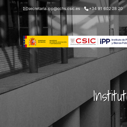
Pasar
Menu
secretaria.ipp@cchs.csic.es
+34 91 602 28 20
al
top
contenido
left
principal
IPP
Instit