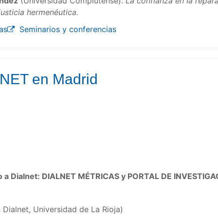
ández
(Universidad Complutense):
La confianza en la repar
njusticia hermenéutica
.
as
Seminarios y conferencias
LNET en Madrid
no a Dialnet: DIALNET MÉTRICAS y PORTAL DE INVESTIG
Dialnet, Universidad de La Rioja)