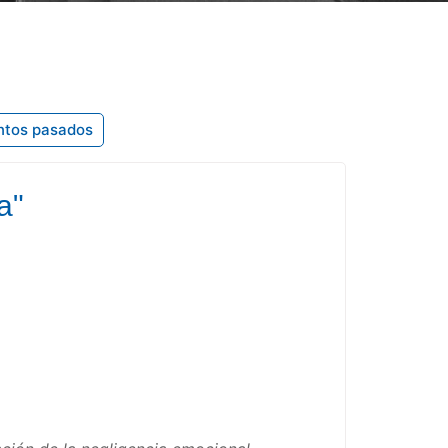
ntos pasados
a"