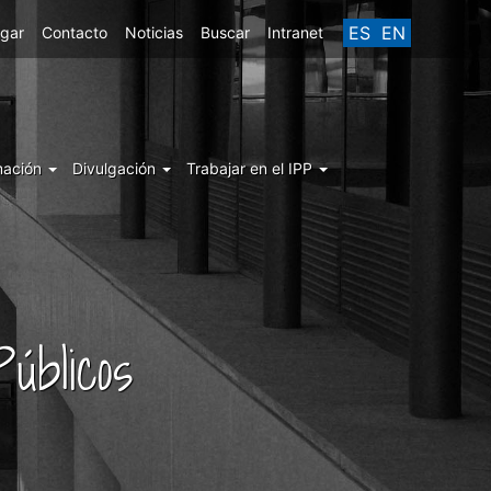
ES
EN
egar
Contacto
Noticias
Buscar
Intranet
mación
Divulgación
Trabajar en el IPP
úblicos