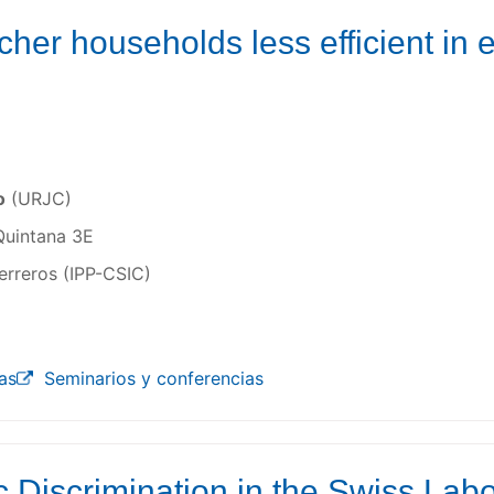
cher households less efficient in 
o
(URJC)
Quintana 3E
erreros (IPP-CSIC)
as
Seminarios y conferencias
c Discrimination in the Swiss Lab