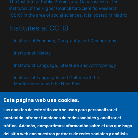
The Institute of Public Policies and Goods is one of the
institutes of the Higher Council for Scientific Research
(CSIC) in the area of ​​social sciences. It is located in Madrid.
Institutes at CCHS
Institute of Economy, Geography and Demography
Institute of History
Institute of Language, Literature and Anthropology
Institute of Languages ​​and Cultures of the
Mediterranean and the Near East
Institute of Philosophy
Esta página web usa cookies.
Institute of Public Policies and Goods
Las cookies de este sitio web se usan para personalizar el
contenido, ofrecer funciones de redes sociales y analizar el
tráfico. Además, compartimos información sobre el uso que haga
IPP
del sitio web con nuestros partners de redes sociales y análisis