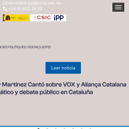
secretaria.ipp@cchs.csic.es
Menu
Skip
Togg
+34 91 602 28 20
top
to
left
main
IPP
content
Leer noticia